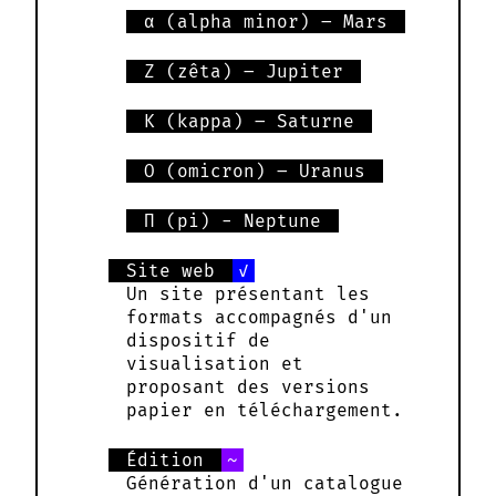
α (alpha minor) – Mars
Ζ (zêta) – Jupiter
Κ (kappa) – Saturne
Ο (omicron) – Uranus
Π (pi) - Neptune
Site web
Un site présentant les
formats accompagnés d'un
dispositif de
visualisation et
proposant des versions
papier en téléchargement.
Édition
Génération d'un catalogue