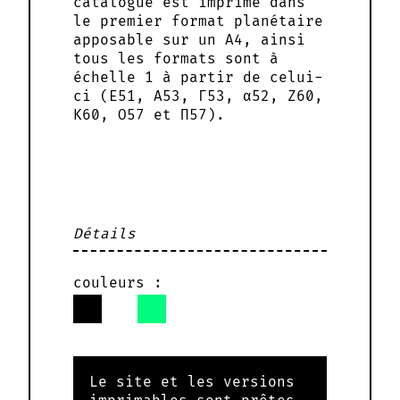
catalogue est imprimé dans
le premier format planétaire
apposable sur un A4, ainsi
tous les formats sont à
échelle 1 à partir de celui-
ci (Ε51, Α53, Γ53, α52, Ζ60,
Κ60, Ο57 et Π57).
Détails
Le site et les versions